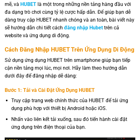
mẽ, và
HUBET
là một trong những nền tảng hàng đầu với
đa dạng trò chơi cùng tỷ lệ cược hấp dẫn. Để giúp bạn dễ
dàng truy cập HUBET nhanh chóng và an toàn, bài viết này
sẽ hướng dẫn chi tiết cách
đăng nhập Hubet
trên cả
website và ứng dụng di động.
Cách Đăng Nhập HUBET Trên Ứng Dụng Di Động
Sử dụng ứng dụng HUBET trên smartphone giúp bạn tiếp
cận nền tảng mọi lúc, mọi nơi. Hãy làm theo hướng dẫn
dưới đây để đăng nhập dễ dàng:
Bước 1: Tải và Cài Đặt Ứng Dụng HUBET
Truy cập trang web chính thức của HUBET để tải ứng
dụng phù hợp với thiết bị Android hoặc iOS.
Nhấn vào liên kết tải xuống, sau đó tiến hành cài đặt
ứng dụng trên điện thoại của bạn.