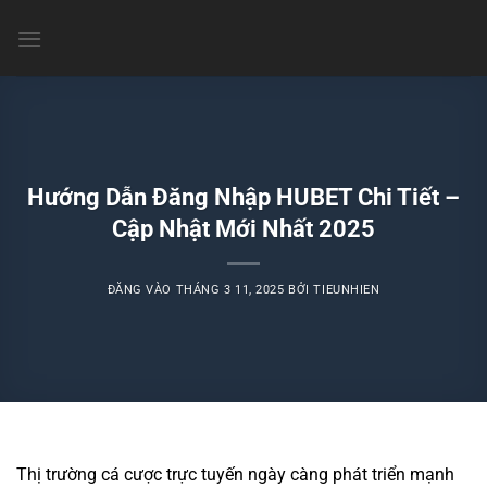
Bỏ
qua
nội
dung
Hướng Dẫn Đăng Nhập HUBET Chi Tiết –
Cập Nhật Mới Nhất 2025
ĐĂNG VÀO
THÁNG 3 11, 2025
BỞI
TIEUNHIEN
Thị trường cá cược trực tuyến ngày càng phát triển mạnh