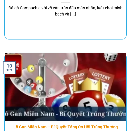
Đá gà Campuchia với vô vàn trận đấu mãn nhãn, luật chơi minh
bạch và [...]
10
Th3
Lô Gan Miền Nam – Bí Quyết Tăng Cơ Hội Trúng Thưởng