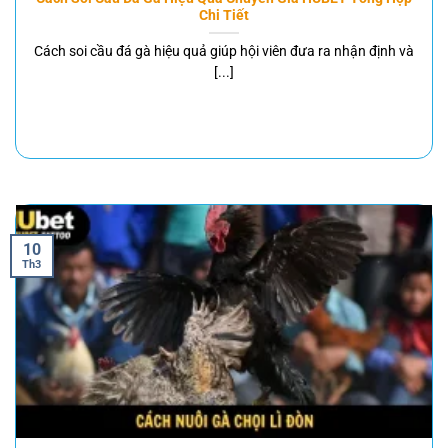
Chi Tiết
Cách soi cầu đá gà hiệu quả giúp hội viên đưa ra nhận định và
[...]
10
Th3