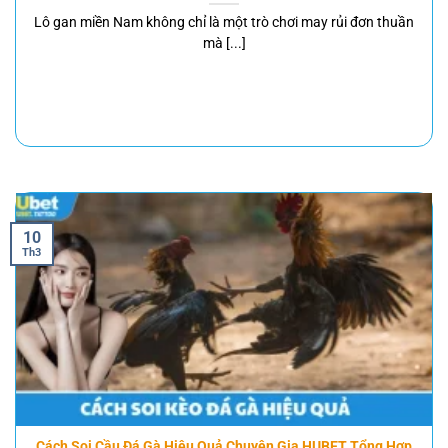
Lô gan miền Nam không chỉ là một trò chơi may rủi đơn thuần
mà [...]
10
Th3
Cách Soi Cầu Đá Gà Hiệu Quả Chuyên Gia HUBET Tổng Hợp