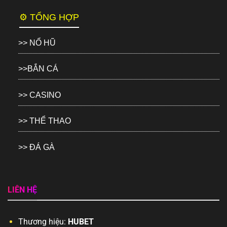
⚙
TỔNG HỢP
>> NỔ HŨ
>>BẮN CÁ
>> CASINO
>> THỂ THAO
>> ĐÁ GÀ
LIÊN HỆ
Thương hiệu:
HUBET